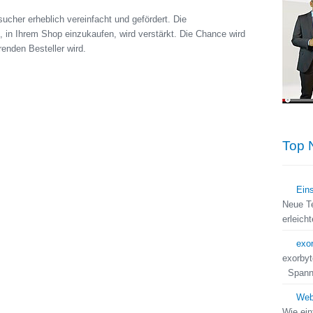
cher erheblich vereinfacht und gefördert. Die
n, in Ihrem Shop einzukaufen, wird verstärkt. Die Chance wird
enden Besteller wird.
Top 
Eins
Neue Te
erleic
exo
exorby
Spanne
Web
Wie ein