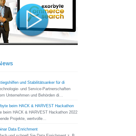
News
tiegshilfen und Stabilitätsanker für di
chnologie- und Service-Partnerschaften
htern Unternehmen und Behörden di…
rbyte beim HACK & HARVEST Hackathon
te beim HACK & HARVEST Hackathon 2022
nde Projekte, wertvolle…
inar Data Enrichment
fach und schnell Sie Data Enrichment z. B.